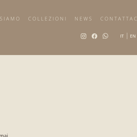
 SIAMO
COLLEZIONI
NEWS
CONTATTAC
IT
EN
mai...