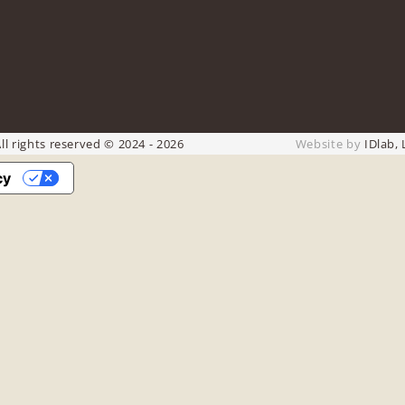
ll rights reserved © 2024 - 2026
Website by
IDlab, 
cy