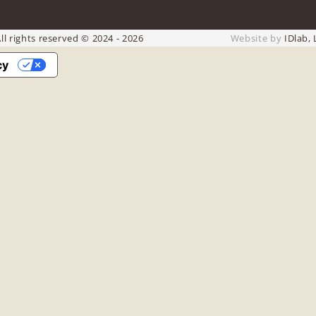
ll rights reserved © 2024 - 2026
Website by
IDlab, 
cy