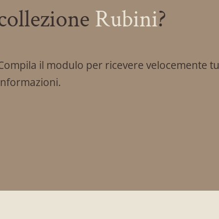
collezione
Rubini
?
Compila il modulo per ricevere velocemente tut
informazioni.