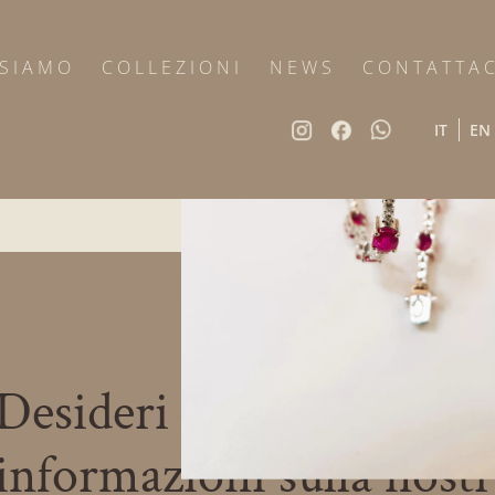
 SIAMO
COLLEZIONI
NEWS
CONTATTAC
IT
EN
Desideri maggiori
informazioni sulla nost