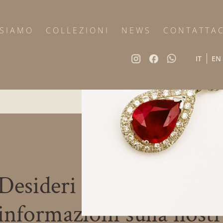
 SIAMO
COLLEZIONI
NEWS
CONTATTAC
IT
EN
Desideri maggiori
informazioni sulla nost