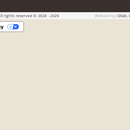
ll rights reserved © 2024 - 2026
Website by
IDlab, 
cy