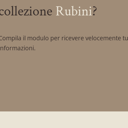
collezione
Rubini
?
Compila il modulo per ricevere velocemente tut
informazioni.